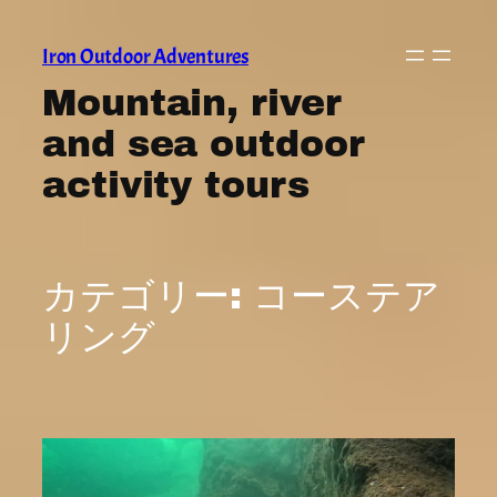
内
容
Iron Outdoor Adventures
を
Mountain, river
ス
and sea outdoor
キ
ッ
activity tours
プ
カテゴリー:
コーステア
リング